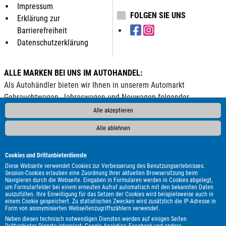
Impressum
FOLGEN SIE UNS
Erklärung zur
Barrierefreiheit
Datenschutzerklärung
ALLE MARKEN BEI UNS IM AUTOHANDEL:
Als Autohändler bieten wir Ihnen in unserem Automarkt
Gebrauchtwagen, Jahreswagen und Neuwagen folgender
Automarken an:
Alle akzeptieren
ALPINA
Abarth
Aixam
Alfa Romeo
Andere
Audi
BAIC
Alle ablehnen
BAW
BMW
BYD
Bentley
Borgward
Bürstner
Carthago
Chausson
Chevrolet
Citroën
Clever
Corvette
Cookies und Drittanbieterdienste
Cupra
DAF
DFSK
DS Automobiles
Dacia
Dodge
Diese Webseite verwendet Cookies zur Verbesserung des Benutzungserlebnisses.
Session-Cookies erlauben eine Zuordnung Ihrer aktuellen Browsersitzung beim
Econelo
Etrusco
Fendt
Fiat
Ford
Forster
Geely
Navigieren durch die Webseite. Eingaben in Formularen werden in Cookies abgelegt,
um Formularfelder bei einem erneuten Aufruf automatisch mit den bekannten Daten
Genesis
Harley-Davidson
Honda
Hyundai
Isuzu
Itineo
auszufüllen. Ihre Einwilligung für das Setzen der Cookies wird beispielsweise auch in
JAC
Jaecoo
Jaguar
Jeep
KGM
Kia
Knaus
Lada
einem Cookie gespeichert. Zu statistischen Zwecken wird zusätzlich die IP-Adresse in
Form von anonymisierten Webseitenzugriffszählern verwendet.
Land Rover
Leapmotor
Lexus
MAN
MF
MG
MINI
Neben diesen technisch notwendigen Diensten werden auf einigen Seiten